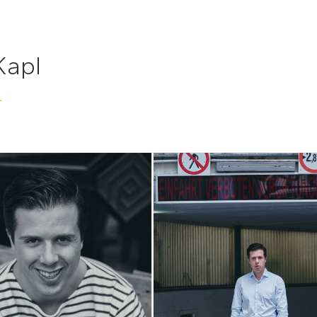
Kapl
hwarz
©Nils Schwarz