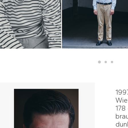
199
Wie
178
bra
dun