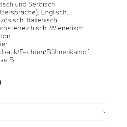
tsch und Serbisch
tersprache), Englisch,
zösisch, Italienisch
rösterreichisch, Wienerisch
iton
ier
obatik/Fechten/Bühnenkampf
sse B