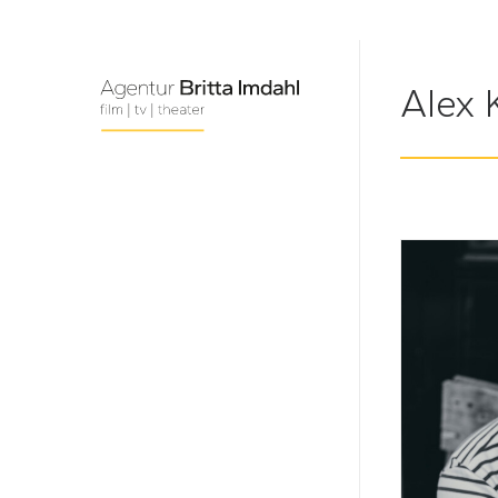
Alex 
©Nils Sc