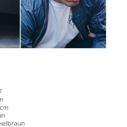
7
n
 cm
un
kelbraun