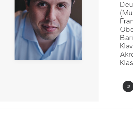
Deu
(Mut
Fran
Obe
Bar
Klav
Akr
Kla