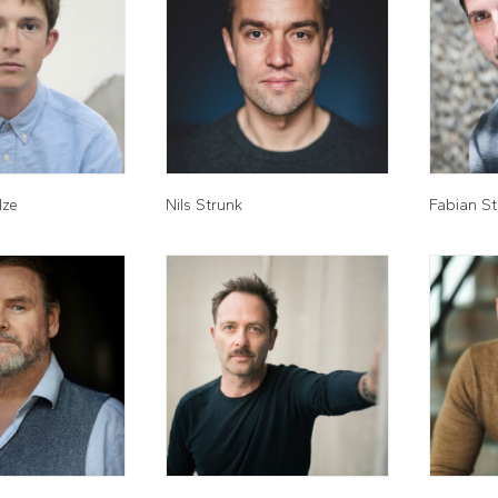
lze
Nils Strunk
Fabian S