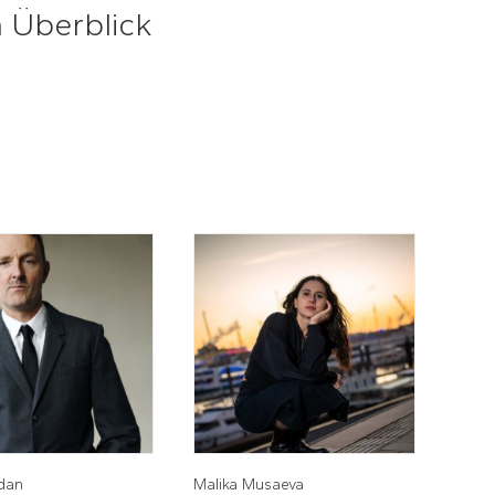
m Überblick
rdan
Malika Musaeva