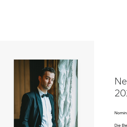
Ne
20
Nomini
Die Be